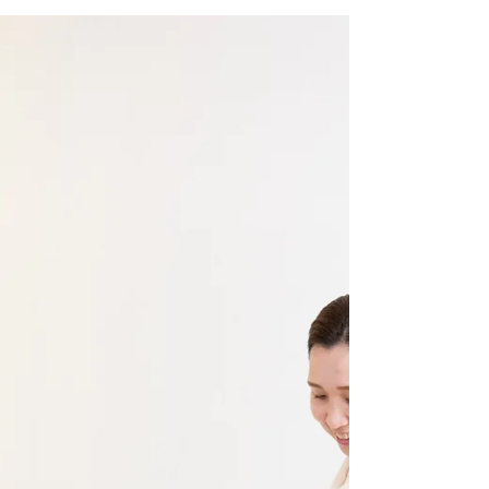
せます。特に「家族の日」として家族写真を
撮る日を設ければ、２０２６年は最高の１年
になりますよ！ 湯布院の自然豊かな風景と
湯布院が家族旅行にぴったりな理由 湯布院
は大分県にある温泉地で、自然の美しさと落
ち着いた雰囲気が魅力です。家族で訪れるの
に適したポイントをいくつか紹介します。
★アクセスの良さ 福岡や大分市から車や電
車で約1〜2時間。日帰りでも無理なく行け
る距離です。 また、大分駅から家族で電車
に乗ってみるのもおススメです！ ★自然と
温泉の調和 由布岳を背景に広がる田園風景
や川沿いの散策路は、子どもから大人まで楽
しめます。温泉は疲れを癒し、リラックスし
た時間を提供します。 ★家族向けの施設が
充実 足湯や手湯、カフェやお土産屋さんが
点在し、子どもも飽きずに過ごせます。季節
ごとのイベントも多く、訪れるたびに新しい
発見があります。 家族の日に家族写真を撮