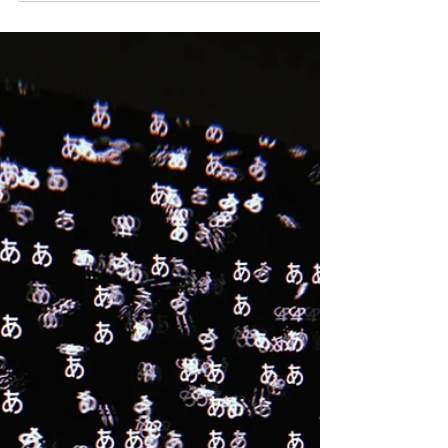
2022年2月2日
読了時間: 1分
クラファン、スタート致し
ました！！！
この度当店のクラウドファンディング挑戦の
件にご関心をお寄せ頂いた皆様、 また既に
ご支援頂いたお客様、本当にありがとうござ
います！！ 昨日2/1(火)12:00スタートを予定
しておりましたが、 少し遅れてようやく公
開されましたので、ぜひ御覧下さい↓...