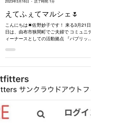
SUNCloud. photo_service
2023年3月16日
読了時間: 1分
えてふぇてマルシェ🌷
こんにちは☀︎佐野妙子です！ 来る3月21日祝
日は、由布市狭間町でご夫婦で コミュニテ
ィーナースとしての活動拠点 『パブリック
ハウス えてふぇて』さん主催の えてふぇて
マルシェに参加させて頂きます🤗
SUNCloud.photo serviceでの写真撮影と...