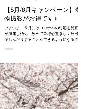
SUNCloud. photo_service
2023年4月7日
読了時間: 2分
【5月/6月キャンペーン】着
物撮影がお得です♪
いよいよ、５月にはコロナへの対応も見直し
が加速し始め、改めて皆様心置きなく外出を
楽しんだりすることができるようになるので
はないでしょうか。 むしろ、これからは
「自己判断」「自己決断」の世の中になり、
動き出すことをためらうのはデメリットにつ
ながって来るのかもしれません。...