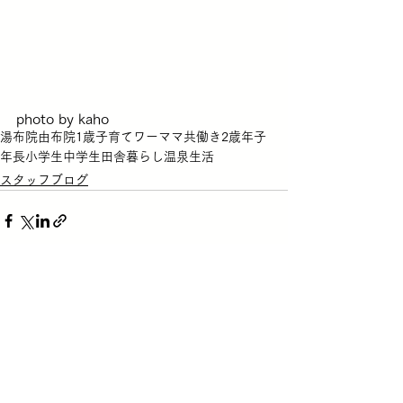
photo by kaho
湯布院
由布院
1歳
子育て
ワーママ
共働き
2歳
年子
年長
小学生
中学生
田舎暮らし
温泉生活
スタッフブログ
すべて表示
最新記事