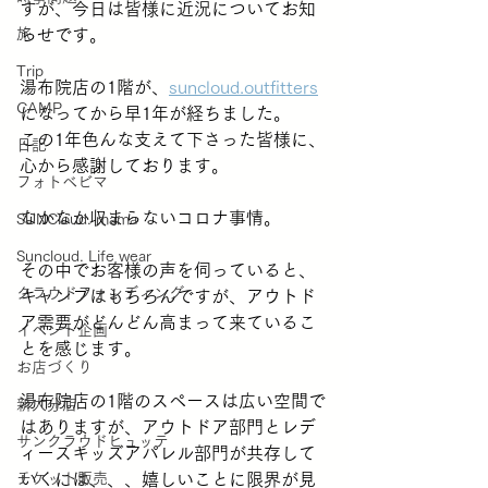
すが、今日は皆様に近況についてお知
旅
らせです。
Trip
湯布院店の1階が、
suncloud.outfitters
CAMP
になってから早1年が経ちました。
この1年色んな支えて下さった皆様に、
日記
心から感謝しております。
フォトベビマ
なかなか収まらないコロナ事情。
SUNCloud. mama
Suncloud. Life wear
その中でお客様の声を伺っていると、
クラウドファンディング
キャンプはもちろんですが、アウトド
ア需要がどんどん高まって来ているこ
イベント企画
とを感じます。
お店づくり
湯布院店の1階のスペースは広い空間で
新大分店
はありますが、アウトドア部門とレデ
サンクラウドヒュッテ
ィースキッズアパレル部門が共存して
チケット販売
いくには、、、嬉しいことに限界が見