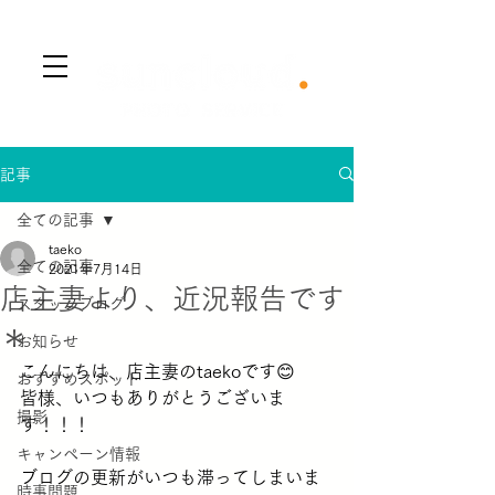
​Menu
記事
全ての記事
taeko
全ての記事
2021年7月14日
店主妻より、近況報告です
スタッフブログ
＊
お知らせ
こんにちは、店主妻のtaekoです😊
おすすめスポット
皆様、いつもありがとうございま
撮影
す！！！
キャンペーン情報
ブログの更新がいつも滞ってしまいま
時事問題