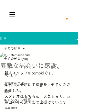
​Menu
記事
全ての記事
staff suncloud
全ての記事
2023年7月6日
素敵な出会いに感謝。
スタッフブログ
新人スタッフのtomokiです。
お知らせ
おすすめスポット
本日は大分店にて撮影をさせていただ
きました。
撮影
スタジオはもちろん、天気も良く、西
キャンペーン情報
寒田神社の近くまで出掛けています。
時事問題