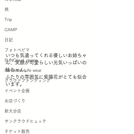
旅
Trip
CAMP
日記
フォトベビマ
いつも気遣ってくれる優しいお姉ちゃ
SUNCloud. mama
ん、笑顔が可愛らしい元気いっぱいの
妹ちゃん。
Suncloud. Life wear
ふたりの雰囲気に紫陽花がとても似合
クラウドファンディング
います。
イベント企画
お店づくり
新大分店
サンクラウドヒュッテ
チケット販売