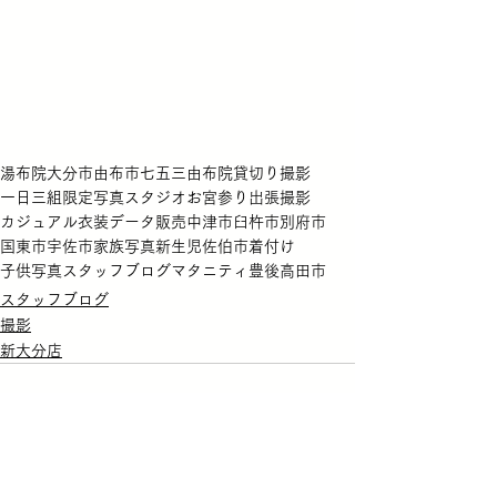
湯布院
大分市
由布市
七五三
由布院
貸切り撮影
一日三組限定
写真スタジオ
お宮参り
出張撮影
カジュアル衣装
データ販売
中津市
臼杵市
別府市
国東市
宇佐市
家族写真
新生児
佐伯市
着付け
子供写真
スタッフブログ
マタニティ
豊後高田市
スタッフブログ
撮影
新大分店
すべて表示
最新記事