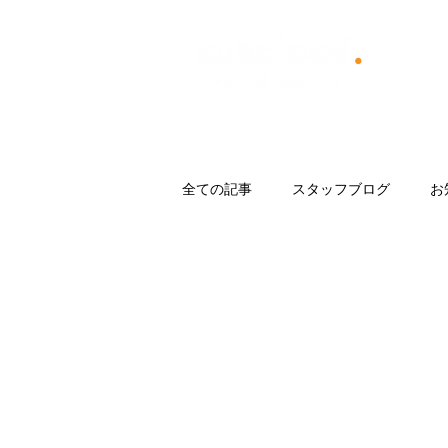
​Menu
Blog
About us
撮影
全ての記事
スタッフブログ
お
Trip
CAMP
日記
フ
イベント企画
お店づくり