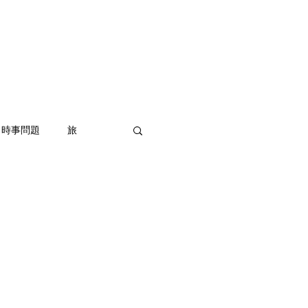
オ
撮影チケット
More
時事問題
旅
ラウドファンディング
ント企画