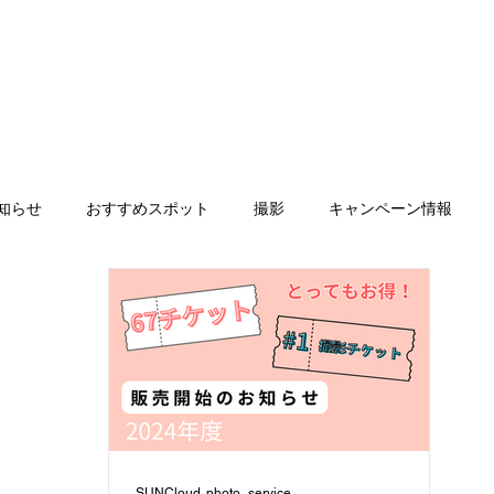
と料金について
Photo gallery
お客様の声
予 約
スタジ
知らせ
おすすめスポット
撮影
キャンペーン情報
ォトベビマ
SUNCloud. mama
Suncloud. Life wear
ク
新大分店
サンクラウドヒュッテ
チケット販売
イベ
SUNCloud. photo_service