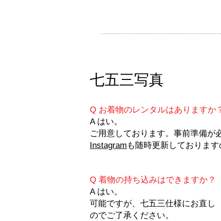
​七五三写真
Q お着物のレンタルはありますか
A はい。
ご用意しております。事前準備が
Instagram
も随時更新しております
Q 着物の持ち込みはできますか？
A はい。
可能ですが、七五三仕様にお直し
のでご了承ください。