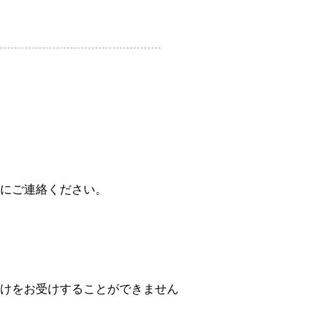
にご連絡ください。
けをお受けすることができません