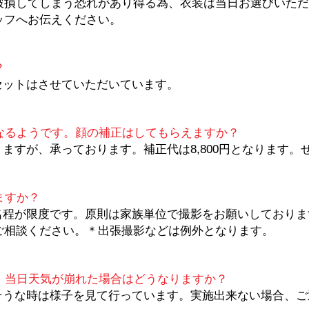
破損してしまう恐れがあり得る為、衣装は当日お選びいただ
ッフへお伝えください。
？
セットはさせていただいています。
なるようです。顔の補正はしてもらえますか？
りますが、承っております。
補正代は8,800円となります
ますか？
名程が限度です。原則は家族単位で撮影をお願いしておりま
ご相談ください。＊出張撮影などは例外となります。
、当日天気が崩れた場合はどうなりますか？
来そうな時は様子を見て行っています。実施出来ない場合、