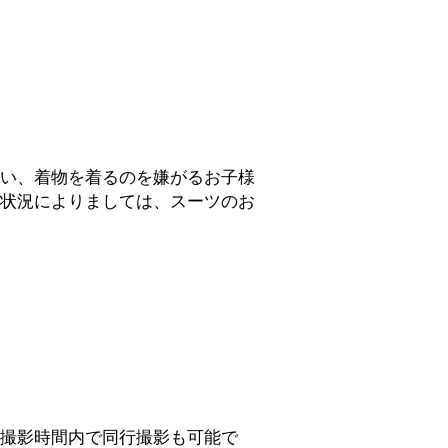
い、着物を着るのを嫌がるお子様
状況によりましては、スーツのお
撮影時間内で同行撮影も可能で