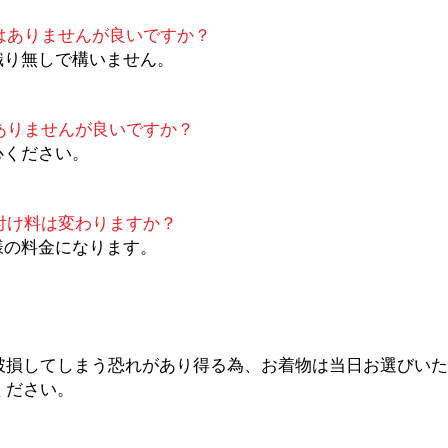
はありませんが良いですか？
織り無しで構いません。
ありませんが良いですか？
心ください。
付け料は変わりますか？
様の料金になります。
破損してしまう恐れがあり得る為、お着物は当日お選びいた
ください。