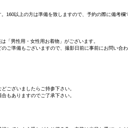
。
ます。160以上の方は準備を致しますので、予約の際に備考
装は「男性用・女性用お着物」がございます。
どのご準備もございますので、撮影日前に事前にお問い合わ
などございましたらご持参下さい。
場合もありますのでご了承下さい。