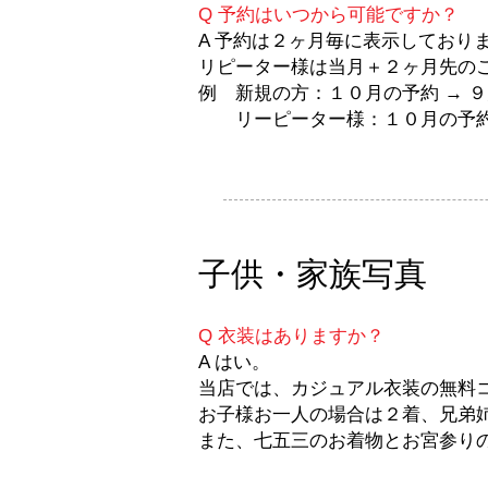
Q 予約はいつから可能ですか？
A 予約は２ヶ月毎に表示しており
リピーター様は当月＋２ヶ月先の
​例 新規の方：１０月の予約 → 
リーピーター様：１０月の予約
子供・家族写真
Q 衣装はありますか？
A はい。
当店では、カジュアル衣装の無料
お子様お一人の場合は２着、兄弟
また、七五三のお着物とお宮参り