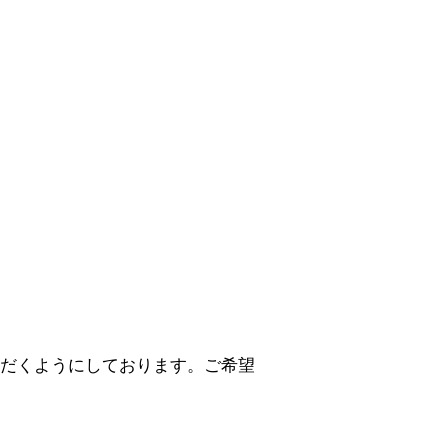
だくようにしております。ご希望