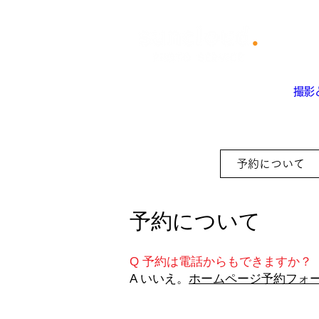
​Menu
Blog
About us
撮影
予約について
予約について
Q 予約は電話からもできますか？
A いいえ。
ホームページ予約フォ