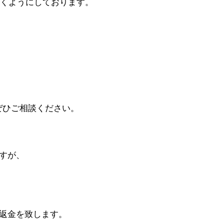
くようにしております。
。ぜひご相談ください。
すが、
ご返金を致します。