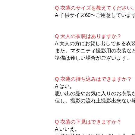
Q 衣装のサイズを教えてください
A 子供サイズ60〜ご用意してい
Q 大人の衣装はありますか？
A 大人の方にお貸し出しできる衣
また、マタニティ撮影用の衣装な
準備は難しい場合がございます。
Q 衣装の持ち込みはできますか？
A はい。
思い出の品やお気に入りのお衣装
但し、撮影の流れ上撮影出来ない
Q 衣装の下見はできますか？
A いいえ。