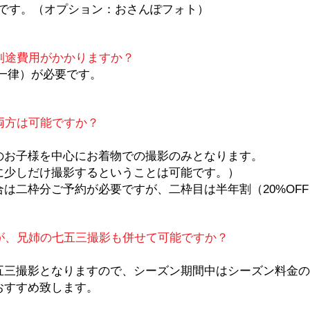
必要です。（オプション：おさんぽフォト）
別途費用がかかりますか？
内一律）が必要です。
両方は可能ですか？
のお子様を中心にお着物での撮影のみとなります。
に少しだけ撮影するということは可能です。）
は二枠分ご予約が必要ですが、二枠目は半年割（20%OF
が、兄姉の七五三撮影も併せて可能ですか？
五三撮影となりますので、シーズン期間中はシーズン料金の
おすすめ致します。