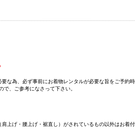
？
必要な為、必ず事前にお着物レンタルが必要な旨をご予約時
ので、ご参考になさって下さい。
（肩上げ・腰上げ・裾直し）がされているもの以外はお着付