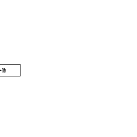
オ
撮影チケット
More
の他