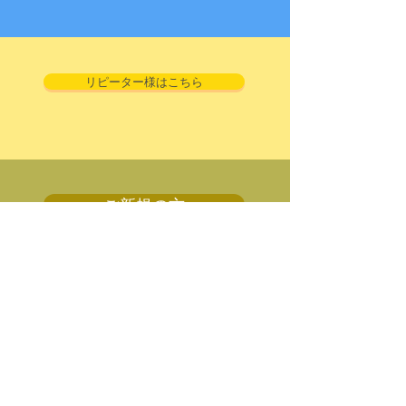
リピーター様はこちら
ご新規の方
For tourist (EN)
企業情報
┃
​求人情報┃