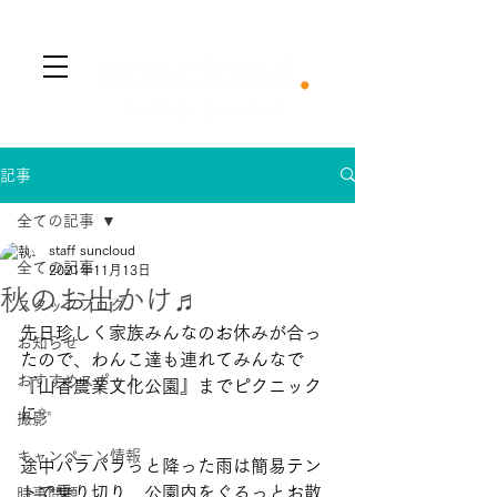
​Menu
記事
全ての記事
staff suncloud
全ての記事
2021年11月13日
秋のお出かけ♬
スタッフブログ
先日珍しく家族みんなのお休みが合っ
お知らせ
たので、わんこ達も連れてみんなで
おすすめスポット
『山香農業文化公園』までピクニック
に✨
撮影
キャンペーン情報
途中パラパラっと降った雨は簡易テン
トで乗り切り、公園内をぐるっとお散
時事問題