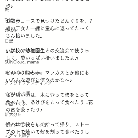
歩♪
旅
Trip
お散歩コースで見つけたどんぐりを、7
歳の三女と一緒に童心に返ってた〜く
CAMP
さん拾いました。
日記
小学校で幼稚園生との交流会で使うら
フォトベビマ
しく、袋いっぱい拾いましたよ♫
SUNCloud. mama
Suncloud. Life wear
どんぐり駒とか、マラカスとか他にも
いろんな遊びに使うのかな〜♪
クラウドファンディング
イベント企画
私が幼い頃は、木に登って柿をとって
食べたり、あけびをとって食べたり...花
お店づくり
の蜜を吸ったり♪
新大分店
銀杏は手袋をして拾って帰り、ストー
サンクラウドヒュッテ
ブの上で焼いて殻を割って食べたりし
チケット販売