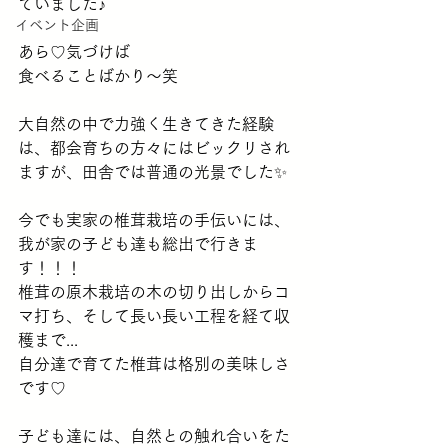
ていました♪
イベント企画
あら♡気づけば
食べることばかり〜笑
大自然の中で力強く生きてきた経験
は、都会育ちの方々にはビックリされ
ますが、田舎では普通の光景でした✨
今でも実家の椎茸栽培の手伝いには、
我が家の子ども達も総出で行きま
す！！！
椎茸の原木栽培の木の切り出しからコ
マ打ち、そして長い長い工程を経て収
穫まで...
自分達で育てた椎茸は格別の美味しさ
です♡
子ども達には、自然との触れ合いをた