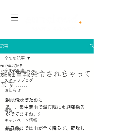
​Menu
記事
全ての記事
2017年7月5日
全ての記事
避難警報発令されちゃって
スタッフブログ
ます......
お知らせ
朝は晴れてたのに
おすすめスポット
あー、集中豪雨で湯布院にも避難勧告
撮影
がでてますね。汗
キャンペーン情報
数日前までは雨が全く降らず、乾燥し
時事問題