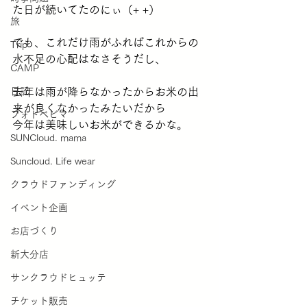
た日が続いてたのにぃ（+ +）
旅
でも、これだけ雨がふればこれからの
Trip
水不足の心配はなさそうだし、
CAMP
日記
去年は雨が降らなかったからお米の出
来が良くなかったみたいだから
フォトベビマ
今年は美味しいお米ができるかな。
SUNCloud. mama
Suncloud. Life wear
クラウドファンディング
イベント企画
お店づくり
新大分店
サンクラウドヒュッテ
チケット販売