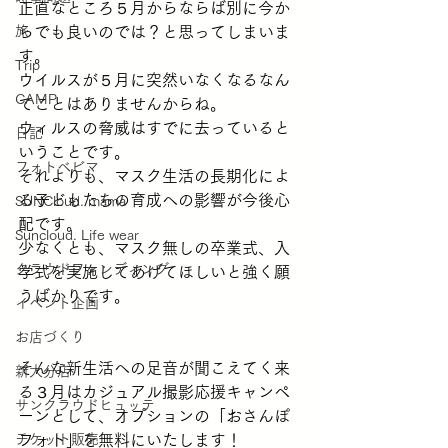
正直なところ５月からならば別に今か
旅
らでも良いのでは？と思ってしまいま
す。
Trip
ウイルスが５月に突然いなくなるなん
CAMP
てことはありませんからね。
ウィルスの脅威はすでに去っていると
日記
いうことです。
フォトベビマ
それよりも、マスク生活の長期化によ
る子どもたちの育成への影響が今後心
SUNCloud. mama
配です。
Suncloud. Life wear
少なくとも、マスク無しの卒業式、入
クラウドファンディング
学式を実施してあげてほしいと強く願
うばかりです。
イベント企画
お店づくり
そんな新生活への足音が聞こえてく来
新大分店
る３月はカジュアル撮影応援キャンペ
サンクラウドヒュッテ
ーンとして、オプションの「おさんぽ
チケット販売
フォト」を無料にいたします！