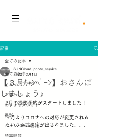
​Menu
記事
全ての記事
SUNCloud. photo_service
全ての記事
2023年2月1日
【３月ｷｬﾝﾍﾟｰﾝ】おさんぽ
スタッフブログ
しましょう♪
お知らせ
3月の撮影予約がスタートしました！
おすすめスポット
撮影
５月よりコロナへの対応が変更される
という正式決定が出されました、、、
キャンペーン情報
時事問題