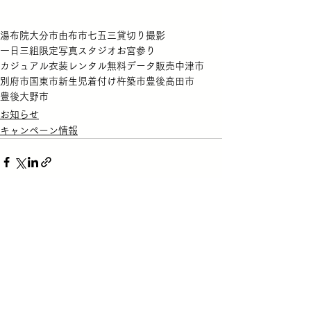
湯布院
大分市
由布市
七五三
貸切り撮影
一日三組限定
写真スタジオ
お宮参り
カジュアル衣装
レンタル無料
データ販売
中津市
別府市
国東市
新生児
着付け
杵築市
豊後高田市
豊後大野市
お知らせ
キャンペーン情報
すべて表示
最新記事