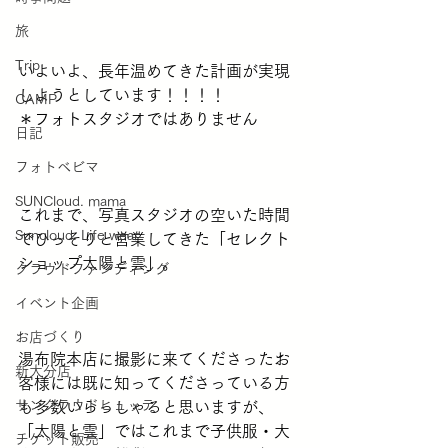
旅
Trip
いよいよ、長年温めてきた計画が実現
しようとしています！！！！
CAMP
＊フォトスタジオではありません
日記
フォトベビマ
SUNCloud. mama
これまで、写真スタジオの空いた時間
Suncloud. Life wear
でひっそりと営業してきた「セレクト
ショップ太陽と雲」。
クラウドファンディング
イベント企画
お店づくり
湯布院本店に撮影に来てくださったお
新大分店
客様には既に知ってくださっている方
サンクラウドヒュッテ
も多数いらっしゃると思いますが、
「太陽と雲」ではこれまで子供服・大
チケット販売