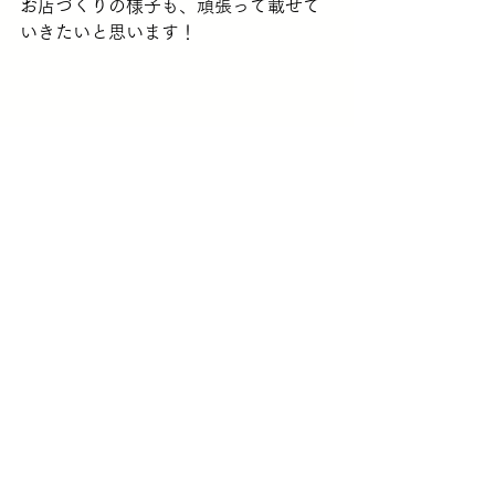
お店づくりの様子も、頑張って載せて
いきたいと思います！
新生　「suncloud.outfitters サンクラ
ウドアウトフィッターズ」を
よろしくお願い致します！
サンクラウドアウトフィッターズのホ
ームページはこちら
https://www.suncloudoutfitters.com/
お知らせ