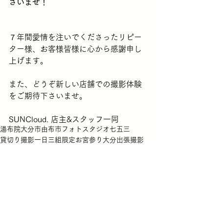
さいませ！
７年間愛情を注いでくださったリピー
ター様、お客様皆様に心から感謝申し
上げます。
また、どうぞ新しい店舗での撮影体験
をご期待下さいませ。
SUNCloud. 店主&スタッフ一同
湯布院
大分市
由布市
フォトスタジオ
七五三
貸切り撮影
一日三組限定
お宮参り
大分
出張撮影
写真館
カジュアル衣装
レンタル無料
データ販売
別府市
家族写真
新生児
豊後大野
豊後高田
宇佐
記念写真
フォトウェディング
杵築
着付け
中津
着物
photostudio
マタニティフォト
佐伯
wedding
お知らせ
クラウドファンディング