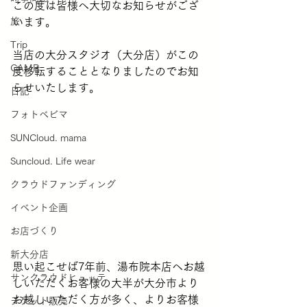
この度は皆様へ大切なお知らせがござ
旅
います。
Trip
当店の大分スタジオ（大分店）がこの
CAMP
度移転することとなりましたのでお知
らせいたします。
日記
フォトベビマ
SUNCloud. mama
Suncloud. Life wear
クラウドファンディング
イベント企画
お店づくり
新大分店
思い起こせば7年前、湯布院本店へお越
サンクラウドヒュッテ
しいただくお客様の大半が大分市より
お越しいただく方が多く、よりお客様
チケット販売