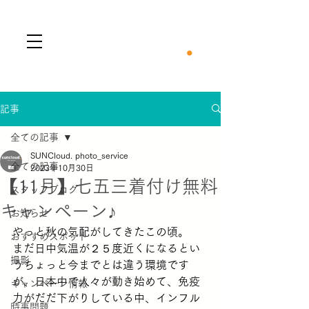
​Menu
記事
全ての記事
SUNCloud. photo_service
全ての記事
2023年10月30日
【11月】七五三着付け無料
スタッフブログ
キャンペーン♪
お知らせ
やっと秋の気配がしてきたこの頃。
おすすめスポット
まだ日中気温が２５度近くになるとい
撮影
うちょっと今までとは違う環境です
が、日本中で人々が動き始めて、免疫
キャンペーン情報
力がだだ下がりしている中、インフル
時事問題