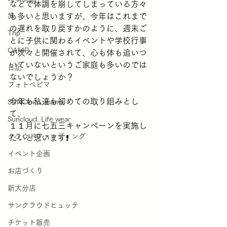
などで体調を崩してしまっている方々
旅
も多いと思いますが、今年はこれまで
の遅れを取り戻すかのように、週末ご
Trip
とに子供に関わるイベントや学校行事
CAMP
が次々と開催されて、心も体も追いつ
いていないというご家庭も多いのでは
日記
ないでしょうか？
フォトベビマ
今年も私達も初めての取り組みとし
SUNCloud. mama
て、
Suncloud. Life wear
１１月に七五三キャンペーンを実施し
クラウドファンディング
たいと思います❗
イベント企画
お店づくり
新大分店
サンクラウドヒュッテ
チケット販売