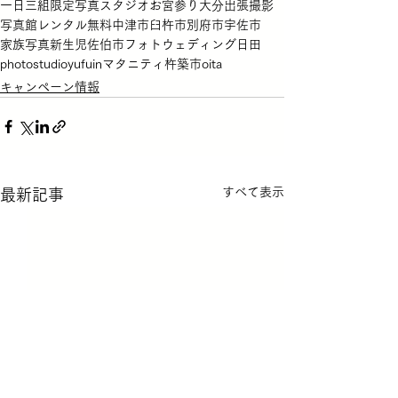
一日三組限定
写真スタジオ
お宮参り
大分
出張撮影
写真館
レンタル無料
中津市
臼杵市
別府市
宇佐市
家族写真
新生児
佐伯市
フォトウェディング
日田
photostudio
yufuin
マタニティ
杵築市
oita
キャンペーン情報
すべて表示
最新記事