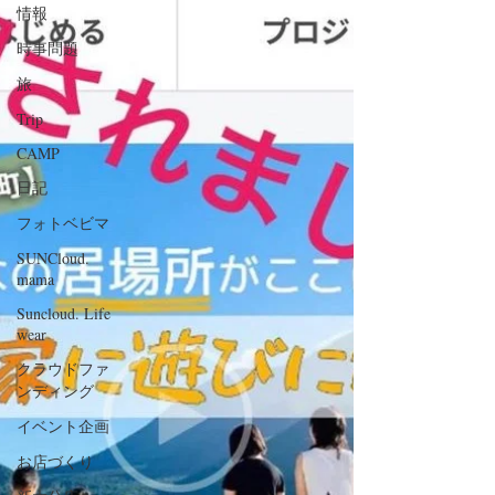
情報
時事問題
旅
Trip
CAMP
日記
フォトベビマ
SUNCloud.
mama
Suncloud. Life
wear
クラウドファ
ンディング
イベント企画
お店づくり