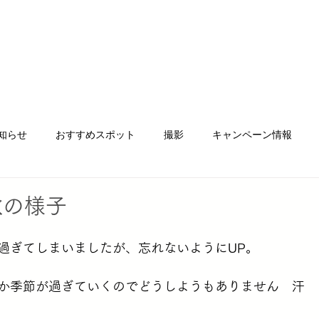
と料金について
Photo gallery
お客様の声
予 約
スタジ
知らせ
おすすめスポット
撮影
キャンペーン情報
ォトベビマ
SUNCloud. mama
Suncloud. Life wear
ク
秋の様子
過ぎてしまいましたが、忘れないようにUP。
新大分店
サンクラウドヒュッテ
チケット販売
イベ
か季節が過ぎていくのでどうしようもありません　汗