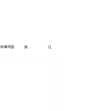
オ
撮影チケット
More
時事問題
旅
ラウドファンディング
ント企画