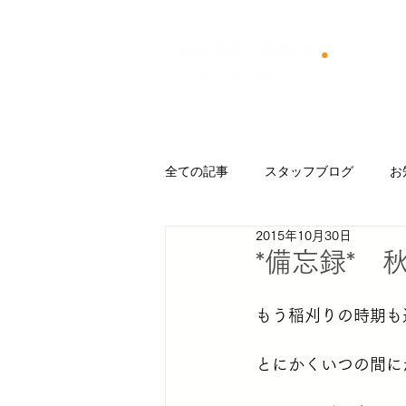
​Menu
Blog
About us
撮影
全ての記事
スタッフブログ
お
2015年10月30日
Trip
CAMP
日記
フ
*備忘録* 
もう稲刈りの時期も
イベント企画
お店づくり
とにかくいつの間に