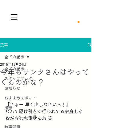
​Menu
記事
全ての記事
2015年12月24日
全ての記事
今年もサンタさんはやって
スタッフブログ
くるのかな？
お知らせ
おすすめスポット
「さぁー 早く出しなさいっ！」
撮影
なんて駆け引きが行われてる家庭もあ
キャンペーン情報
るかもしれませんね 笑
時事問題