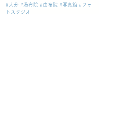
#大分
#湯布院
#由布院
#写真館
#フォ
トスタジオ
スタッフブログ
すべて表示
最新記事