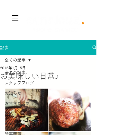
​Menu
記事
全ての記事
2016年1月15日
全ての記事
お美味しい日常♪
スタッフブログ
お知らせ
おすすめスポット
撮影
キャンペーン情報
時事問題