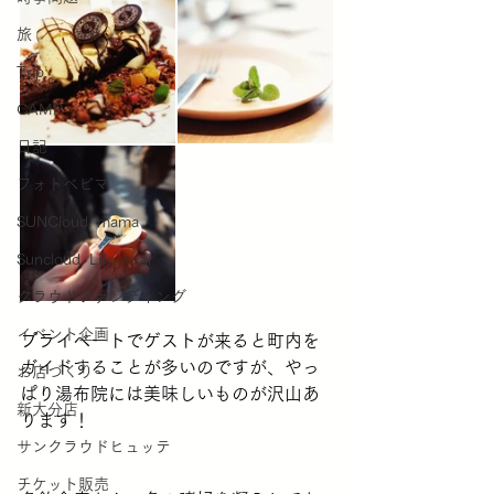
旅
Trip
CAMP
日記
フォトベビマ
SUNCloud. mama
Suncloud. Life wear
クラウドファンディング
イベント企画
プライベートでゲストが来ると町内を
ガイドすることが多いのですが、やっ
お店づくり
ぱり湯布院には美味しいものが沢山あ
新大分店
ります！
サンクラウドヒュッテ
チケット販売