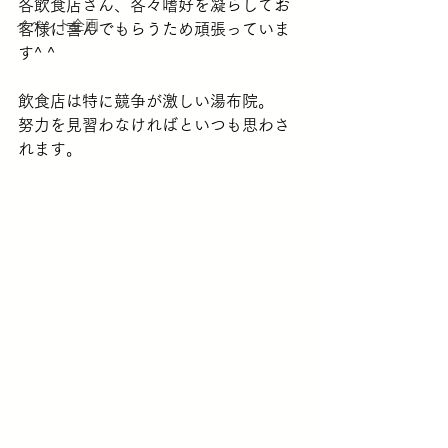
各飲食店さん、各々嗜好を凝らしてお
イベント企画
客様に喜んでもらうため頑張っていま
す^ ^
飲食店は特に競争が激しい湯布院。
努力を見習わなければといつも思わさ
れます。