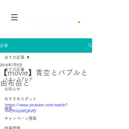
​Menu
記事
全ての記事
2016年7月5日
全ての記事
【movie】青空とバブルと
スタッフブログ
由布岳と
お知らせ
おすすめスポット
https://www.youtube.com/watch?
撮影
v=CfhGyWQ6VEI
キャンペーン情報
時事問題