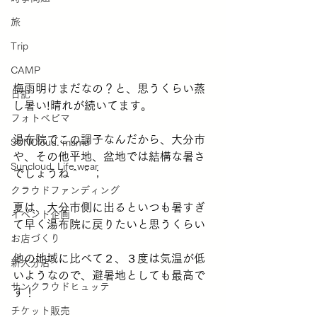
旅
Trip
CAMP
梅雨明けまだなの？と、思うくらい蒸
日記
し暑い!晴れが続いてます。
フォトベビマ
湯布院でこの調子なんだから、大分市
SUNCloud. mama
や、その他平地、盆地では結構な暑さ
Suncloud. Life wear
でしょうね＾＾；
クラウドファンディング
夏は、大分市側に出るといつも暑すぎ
イベント企画
て早く湯布院に戻りたいと思うくらい
お店づくり
他の地域に比べて２、３度は気温が低
新大分店
いようなので、避暑地としても最高で
サンクラウドヒュッテ
す！
チケット販売