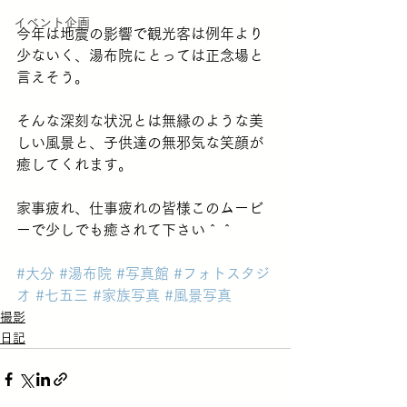
イベント企画
今年は地震の影響で観光客は例年より
少ないく、湯布院にとっては正念場と
言えそう。
そんな深刻な状況とは無縁のような美
しい風景と、子供達の無邪気な笑顔が
癒してくれます。
家事疲れ、仕事疲れの皆様このムービ
ーで少しでも癒されて下さい＾＾
#大分
#湯布院
#写真館
#フォトスタジ
オ
#七五三
#家族写真
#風景写真
撮影
日記