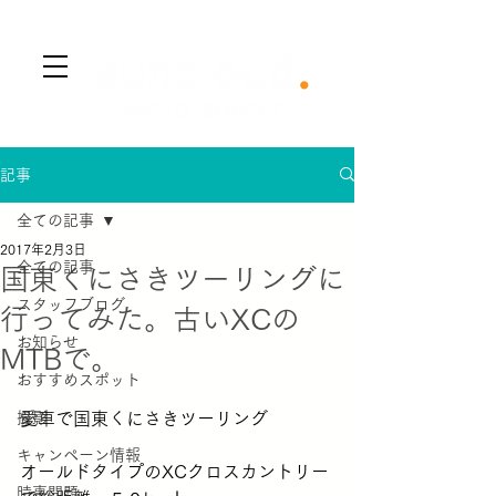
​Menu
記事
全ての記事
2017年2月3日
全ての記事
国東くにさきツーリングに
スタッフブログ
行ってみた。古いXCの
お知らせ
MTBで。
おすすめスポット
撮影
愛車で国東くにさきツーリング
キャンペーン情報
オールドタイプのXCクロスカントリー
時事問題