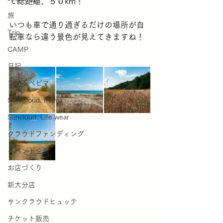
で総距離、５０km！
旅
いつも車で通り過ぎるだけの場所が自
Trip
転車なら違う景色が見えてきますね！
CAMP
日記
フォトベビマ
SUNCloud. mama
Suncloud. Life wear
クラウドファンディング
イベント企画
お店づくり
新大分店
サンクラウドヒュッテ
チケット販売