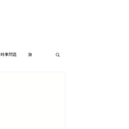
オ
撮影チケット
More
時事問題
旅
ラウドファンディング
ント企画