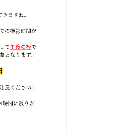
てきますね。
での撮影時間が
して
午後の枠
で
象となります。
日
注意ください！
お時間に限りが