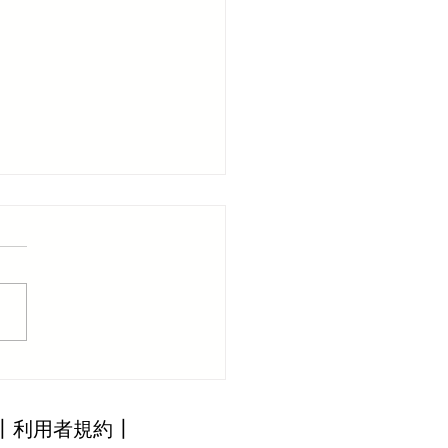
カレンダーに「出張撮影
を新設
┃
利用者規約┃