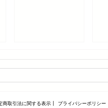
【7月＆8月生活応援CP】お
予約
米プレゼント企画のご案内
枠」
定商取引法に関する表示┃
プライバシーポリシー