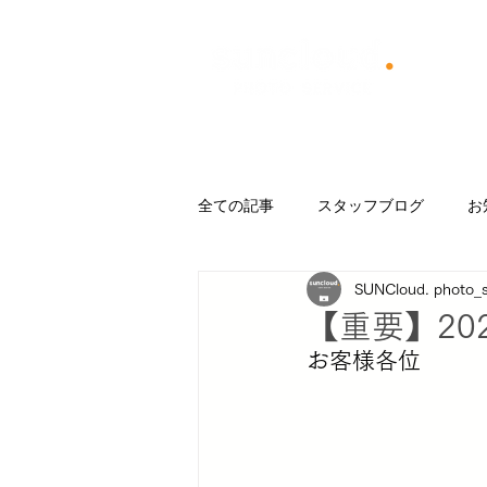
​Menu
Blog
About us
撮影
全ての記事
スタッフブログ
お
SUNCloud. photo_s
Trip
CAMP
日記
フ
【重要】20
お客様各位
イベント企画
お店づくり