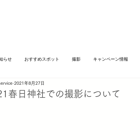
と料金について
Photo gallery
お客様の声
予 約
スタジ
知らせ
おすすめスポット
撮影
キャンペーン情報
ervice
2021年8月27日
ォトベビマ
SUNCloud. mama
Suncloud. Life wear
ク
21春日神社での撮影について
新大分店
サンクラウドヒュッテ
チケット販売
イベ