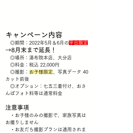
キャンペーン内容
　◎期間：2022年5月＆6月の
平日限定
→8月末まで延長！
　◎場所：湯布院本店、大分店
　◎料金：税込 22,000円
　◎撮影：
お子様限定
、写真データ 40
カット前後
　◎オプション：七五三着付け、おさ
んぽフォト料等は通常料金
注意事項
　・お子様のみの撮影で、家族写真は
お撮りしません
　・お友だち撮影プランは適用されま