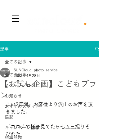
​Menu
記事
全ての記事
SUNCloud. photo_service
全ての記事
2022年4月28日
【お試し企画】こどもプラ
スタッフブログ
ン
お知らせ
この2年間、お客様より沢山のお声を頂
おすすめスポット
きました。
撮影
「コロナで様子見てたら七五三撮りそ
キャンペーン情報
びれた」
時事問題