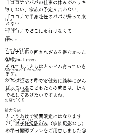
「コロナでパパの仕事の休みがハッキ
旅
リしない、家族の予定が合わない」
「コロナで単身赴任のパパが帰って来
Trip
れない」
CAMP
「コロナでどこにも行けなくて」
等。。。
日記
フォトベビマ
コロナに振り回されざるを得なかった
皆様。
SUNCloud. mama
それでもこどもはどんどん育っていき
Suncloud. Life wear
ます。
クラウドファンディング
マスク生活の中でも健気に純粋にがん
ばっているこどもたちの成長は、折々
イベント企画
で残してあげたいですよね。
お店づくり
新大分店
というわけで期間限定にはなります
サンクラウドヒュッテ
が、
お子様撮影のみ
（家族撮影なし）
チケット販売
の
平日撮影プラン
をご用意しました😌