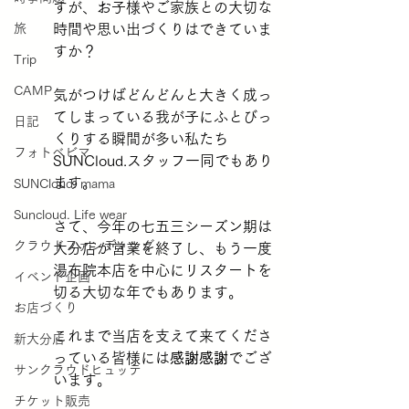
すが、お子様やご家族との大切な
旅
時間や思い出づくりはできていま
すか？
Trip
CAMP
気がつけばどんどんと大きく成っ
てしまっている我が子にふとびっ
日記
くりする瞬間が多い私たち
フォトベビマ
SUNCloud.スタッフ一同でもあり
ます。
SUNCloud. mama
Suncloud. Life wear
さて、今年の七五三シーズン期は
クラウドファンディング
大分店が営業を終了し、もう一度
湯布院本店を中心にリスタートを
イベント企画
切る大切な年でもあります。
お店づくり
これまで当店を支えて来てくださ
新大分店
っている皆様には
感謝感謝
でござ
サンクラウドヒュッテ
います。
チケット販売