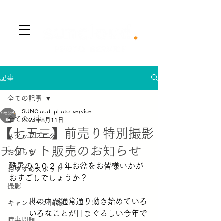
​Menu
記事
全ての記事
SUNCloud. photo_service
全ての記事
2024年8月11日
【七五三】前売り特別撮影
スタッフブログ
チケット販売のお知らせ
お知らせ
酷暑の２０２４年お盆をお皆様いかが
おすすめスポット
おすごしでしょうか？
撮影
世の中が通常通り動き始めていろ
キャンペーン情報
いろなことが目まぐるしい今年で
時事問題