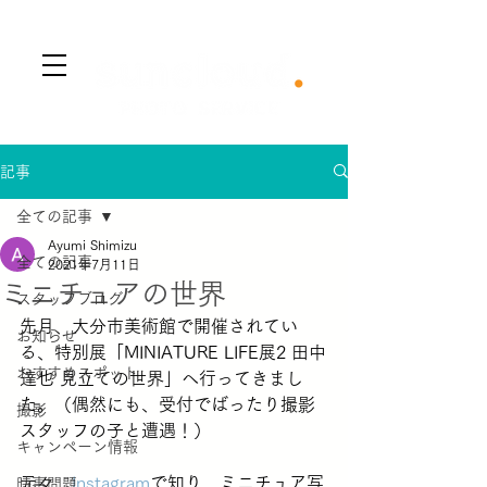
​Menu
記事
全ての記事
Ayumi Shimizu
全ての記事
2021年7月11日
ミニチュアの世界
スタッフブログ
先月、大分市美術館で開催されてい
お知らせ
る、特別展「MINIATURE LIFE展2 田中
おすすめスポット
達也 見立ての世界」へ行ってきまし
た。（偶然にも、受付でばったり撮影
撮影
スタッフの子と遭遇！）
キャンペーン情報
元々、
Instagram
で知り、ミニチュア写
時事問題