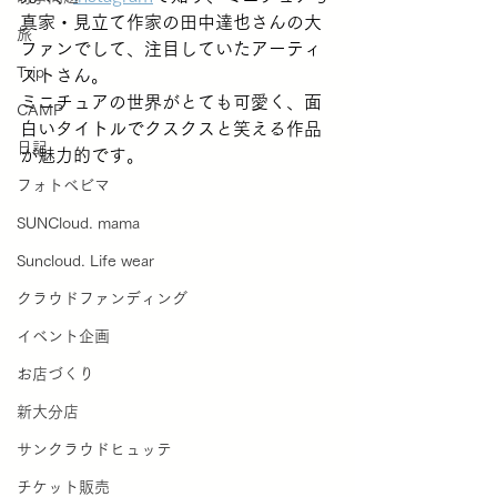
真家・見立て作家の田中達也さんの大
旅
ファンでして、注目していたアーティ
Trip
ストさん。
ミニチュアの世界がとても可愛く、面
CAMP
白いタイトルでクスクスと笑える作品
日記
が魅力的です。
フォトベビマ
SUNCloud. mama
Suncloud. Life wear
クラウドファンディング
イベント企画
お店づくり
新大分店
サンクラウドヒュッテ
チケット販売