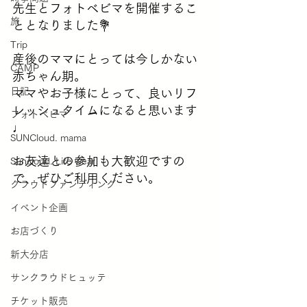
先生とフォトベビマを開催するこ
旅
ととなりました💐
Trip
産後のママにとっては今しかない
CAMP
赤ちゃん期。
日記
ママやお子様にとって、良いリフ
レッシュタイムになると思います
フォトベビマ
♩
SUNCloud. mama
お友達との参加も大歓迎ですの
Suncloud. Life wear
で、ぜひご利用ください。
クラウドファンディング
イベント企画
お店づくり
新大分店
サンクラウドヒュッテ
チケット販売