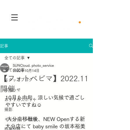
​Menu
記事
全ての記事
SUNCloud. photo_service
全ての記事
2022年10月14日
【フォトベビマ】2022.11
スタッフブログ
開催
お知らせ
10月も中旬、涼しい気候で過ごし
おすすめスポット
やすいですね☺️
撮影
 大分店移転後、NEW Openする新
キャンペーン情報
大分店にて baby smile の坂本裕美
時事問題