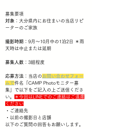
募集要項
対象
：大分県内にお住まいの当店リピ
ーターのご家族
撮影時期
：9月〜10月中の1泊2日 ＊雨
天時は中止または延期
募集人数
：3組程度
応募方法
：当店の
お問い合わせフォー
ムで
件名「CAMP Photoモニター募
集」で以下をご記入の上ご送信くださ
い。
＊今回はLINEでのご連絡はご遠慮
ください
・ご連絡先
・以前の撮影日と店舗
以下のご質問の回答もお願いします。