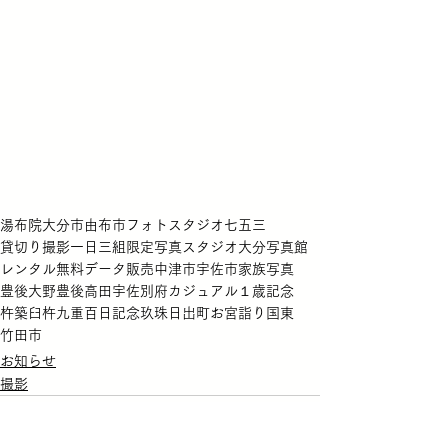
湯布院
大分市
由布市
フォトスタジオ
七五三
貸切り撮影
一日三組限定
写真スタジオ
大分
写真館
レンタル無料
データ販売
中津市
宇佐市
家族写真
豊後大野
豊後高田
宇佐
別府
カジュアル
１歳記念
杵築
臼杵
九重
百日記念
玖珠
日出町
お宮詣り
国東
竹田市
お知らせ
撮影