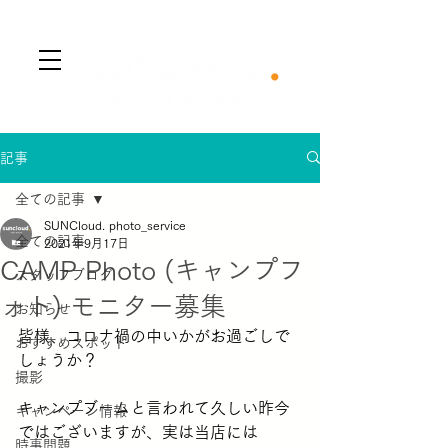
​Menu
記事
全ての記事
SUNCloud. photo_service
全ての記事
2021年9月17日
CAMP Photo (キャンプフ
スタッフブログ
ォト) モニター募集
お知らせ
皆様、コロナ禍の中いかがお過ごしで
おすすめスポット
しょうか？
撮影
キャンプブームと言われて久しい昨今
キャンペーン情報
ではございますが、実は当店には
時事問題