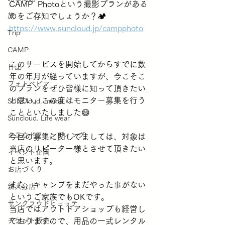
CAMP  Photoという撮影プランがある
旅
のをご存知でしょうか？🏕
https://www.suncloud.jp/campphoto
Trip
CAMP
このサービスを開始してからすでに数
日記
年の年月が経っていますが、今こそこ
フォトベビマ
のプランをぜひ皆様に知って頂きたい
と思い、この度はモニター募集を行う
SUNCloud. mama
ことといたしました😄
Suncloud. Life wear
クラウドファンディング
今回の募集に関してましては、対象は
当店のリピーター様とさせて頂きたい
イベント企画
と思います。
お店づくり
また、キャンプをまだやった事がない
新大分店
というご家族でもOKです。
サンクラウドヒュッテ
当店ではアウトドアショップも経営し
チケット販売
ておりますので、用品の一式レンタル