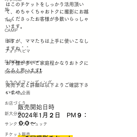
はこのチケットをしっかり活用頂い
旅
て、めちゃくちゃおトクに撮影にお越
しくださったお客様が多数いらっしゃ
Trip
います。
CAMP
日記
さすが、ママたちは上手に使いこなし
ますね＾＾
フォトベビマ
SUNCloud. mama
お子様が多いご家庭程かなりおトクに
なると思います❗
Suncloud. Life wear
クラウドファンディング
発売予定と詳細は以下よりご確認下さ
いませ。
イベント企画
お店づくり
販売開始日時
新大分店
2024年1月２日　PM９：
００〜　
サンクラウドヒュッテ
チケット販売