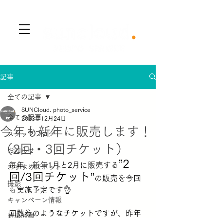
​Menu
記事
全ての記事
SUNCloud. photo_service
全ての記事
2023年12月24日
今年も新年に販売します！
スタッフブログ
（2回・3回チケット）
お知らせ
”2
毎年、新年1月と2月に販売する
おすすめスポット
回/3回チケット”
の販売を今回
撮影
も実施予定です👌
キャンペーン情報
回数券のようなチケットですが、昨年
時事問題