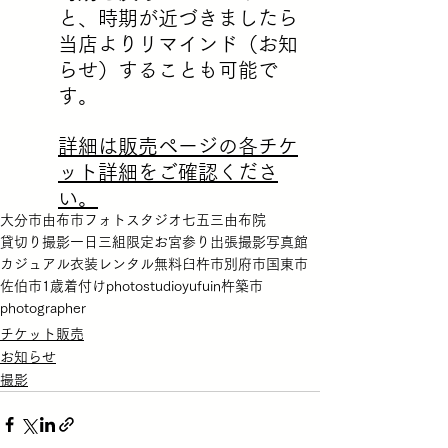
と、時期が近づきましたら
当店よりリマインド（お知
らせ）することも可能で
す。
詳細は販売ページの各チケ
ット詳細をご確認くださ
い。
大分市
由布市
フォトスタジオ
七五三
由布院
貸切り撮影
一日三組限定
お宮参り
出張撮影
写真館
カジュアル衣装
レンタル無料
臼杵市
別府市
国東市
佐伯市
1歳
着付け
photostudio
yufuin
杵築市
photographer
チケット販売
お知らせ
撮影