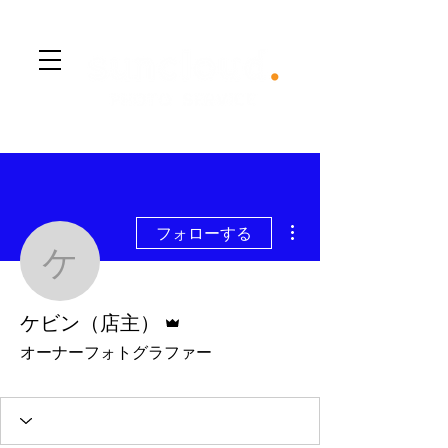
​Menu
その他
フォローする
ケビン（店主）
管理者
ケビン（店主）
オーナーフォトグラファー