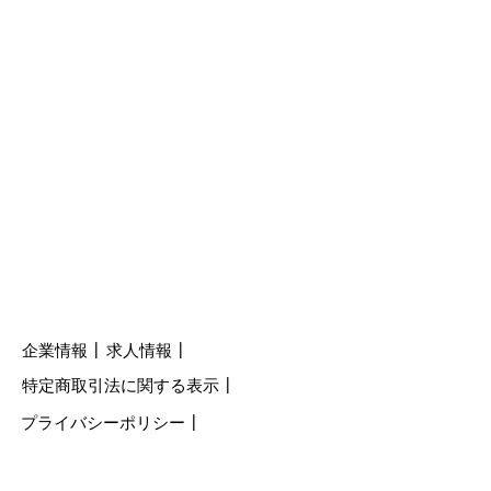
企業情報
┃
​求人情報┃
特定商取引法に関する表示┃
プライバシーポリシー┃
利用者規約┃
​電話 :
050-3697-5204