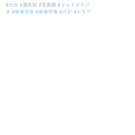
#大分
#湯布院
#写真館
#フォトスタジ
オ
#風景写真
#家族写真
#日記
#七五三
日記
すべて表示
最新記事