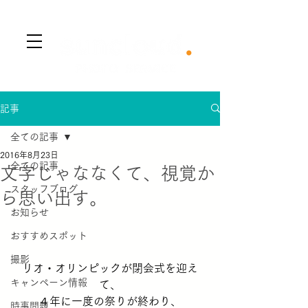
​Menu
記事
全ての記事
2016年8月23日
全ての記事
文字じゃななくて、視覚か
スタッフブログ
ら思い出す。
お知らせ
おすすめスポット
撮影
リオ・オリンピックが閉会式を迎え
キャンペーン情報
て、
４年に一度の祭りが終わり、
時事問題