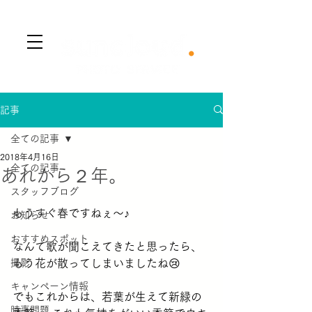
​Menu
記事
全ての記事
2018年4月16日
全ての記事
あれから２年。
スタッフブログ
もうすぐ春ですねぇ〜♪
お知らせ
おすすめスポット
なんて歌が聞こえてきたと思ったら、
撮影
もう花が散ってしまいましたね😢
キャンペーン情報
でもこれからは、若葉が生えて新緑の
時事問題