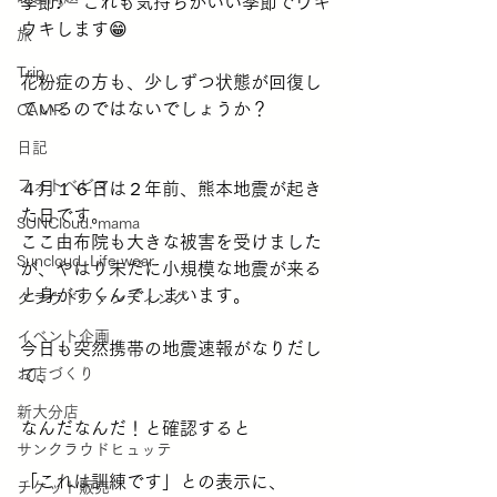
季節♪　これも気持ちがいい季節でウキ
ウキします😁
旅
Trip
花粉症の方も、少しずつ状態が回復し
ているのではないでしょうか？
CAMP
日記
フォトベビマ
４月１６日は２年前、熊本地震が起き
た日です。
SUNCloud. mama
ここ由布院も大きな被害を受けました
Suncloud. Life wear
が、やはり未だに小規模な地震が来る
と身がすくんでしまいます。
クラウドファンディング
イベント企画
今日も突然携帯の地震速報がなりだし
お店づくり
て、
新大分店
なんだなんだ！と確認すると
サンクラウドヒュッテ
「これは訓練です」との表示に、
チケット販売