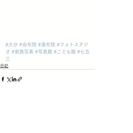
#大分
#由布院
#湯布院
#フォトスタジ
オ
#家族写真
#写真館
#こども服
#七五
三
日記
すべて表示
最新記事