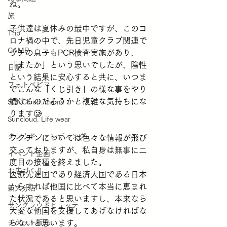
ね。
旅
子供達は夏休みの最中ですが、このコ
Trip
ロナ禍の中で、先日児童クラブ関連で
CAMP
ウチの息子もPCR検査実施があり、
「またか」という思いでしたが、陰性
日記
という結果に安心すると共に、いつま
フォトベビマ
でこんな「くじ引き」の様な事をやり
続けるのだろうかと複雑な気持ちにな
SUNCloud. mama
ります🥲
Suncloud. Life wear
クラウドファンディング
ワクチンについては色々な情報が飛び
交っておりますが、私自身は無事に二
イベント企画
度目の接種を終えました。
お店づくり
医療先進国であり経済大国である日本
からすれば他国に比べて本当に恵まれ
新大分店
た状況であると思いますし、本来なら
サンクラウドヒュッテ
大変な他国を支援してあげなければな
チケット販売
らないと思います。