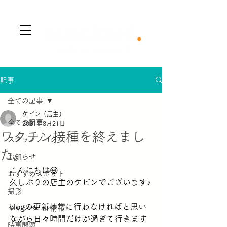
​Menu
記事
全ての記事
ケビン（店主）
全ての記事
2021年8月21日
ワクチン接種を終えまし
スタッフブログ
た。
お知らせ
こんにちは😃
おすすめスポット
久しぶりの店主のケビンでございます♪
撮影
blogの更新は常に行わなければと思い
キャンペーン情報
ながら日々時間だけが過ぎて行きます
時事問題