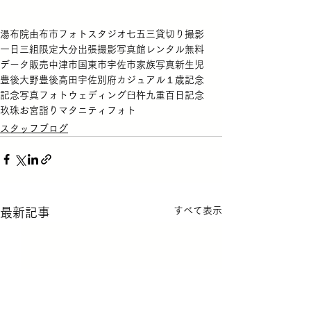
湯布院
由布市
フォトスタジオ
七五三
貸切り撮影
一日三組限定
大分
出張撮影
写真館
レンタル無料
データ販売
中津市
国東市
宇佐市
家族写真
新生児
豊後大野
豊後高田
宇佐
別府
カジュアル
１歳記念
記念写真
フォトウェディング
臼杵
九重
百日記念
玖珠
お宮詣り
マタニティフォト
スタッフブログ
すべて表示
最新記事