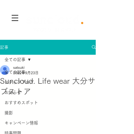
​Menu
記事
全ての記事
satsuki
全ての記事
2022年9月23日
Suncloud. Life wear 大分サ
スタッフブログ
ブストア
お知らせ
おすすめスポット
撮影
キャンペーン情報
時事問題