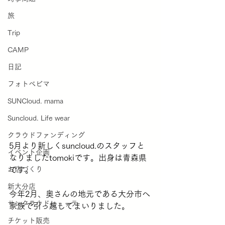
旅
Trip
CAMP
日記
フォトベビマ
SUNCloud. mama
Suncloud. Life wear
クラウドファンディング
5月より新しくsuncloud.のスタッフと
イベント企画
なりましたtomokiです。出身は青森県
お店づくり
です。
新大分店
今年2月、奥さんの地元である大分市へ
サンクラウドヒュッテ
家族で引っ越してまいりました。
チケット販売