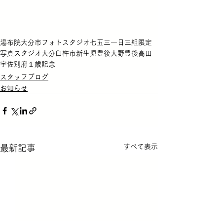
湯布院
大分市
フォトスタジオ
七五三
一日三組限定
写真スタジオ
大分
臼杵市
新生児
豊後大野
豊後高田
宇佐
別府
１歳記念
スタッフブログ
お知らせ
すべて表示
最新記事