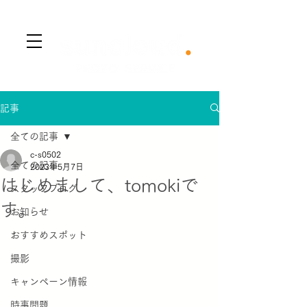
​Menu
記事
全ての記事
c-s0502
全ての記事
2023年5月7日
はじめまして、tomokiで
スタッフブログ
す。
お知らせ
おすすめスポット
撮影
キャンペーン情報
時事問題